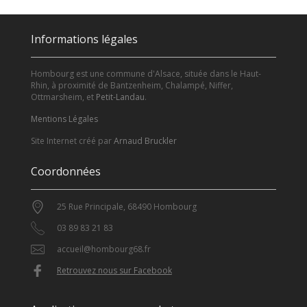
Informations légales
Hombourg est une commune d'Alsace, située dans le Haut-
Rhin, à proximité de Bantzenheim, Chalampé, Niffer,
Ottmarsheim, et
Petit-Landau
.
Mentions Légales
Site Internet créé par
Arnaud Bruckler
Coordonnées
25 Rue Principale, 68490 Hombourg
03 89 83 21 83
accueil@hombourg68.fr
Retrouvez nous sur Facebook