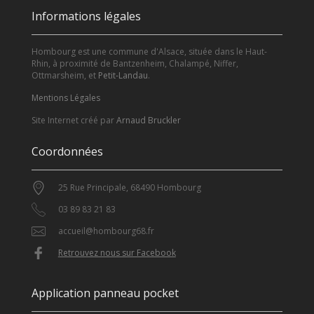
Informations légales
Hombourg est une commune d'Alsace, située dans le Haut-
Rhin, à proximité de Bantzenheim, Chalampé, Niffer,
Ottmarsheim, et
Petit-Landau
.
Mentions Légales
Site Internet créé par
Arnaud Bruckler
Coordonnées
25 Rue Principale, 68490 Hombourg
03 89 83 21 83
accueil@hombourg68.fr
Retrouvez nous sur Facebook
Application panneau pocket