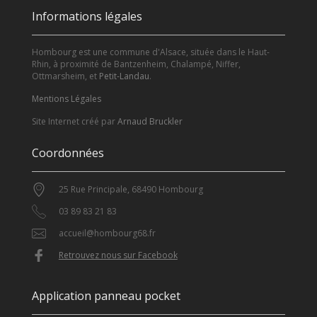
Informations légales
Hombourg est une commune d'Alsace, située dans le Haut-
Rhin, à proximité de Bantzenheim, Chalampé, Niffer,
Ottmarsheim, et
Petit-Landau
.
Mentions Légales
Site Internet créé par
Arnaud Bruckler
Coordonnées
25 Rue Principale, 68490 Hombourg
03 89 83 21 83
accueil@hombourg68.fr
Retrouvez nous sur Facebook
Application panneau pocket