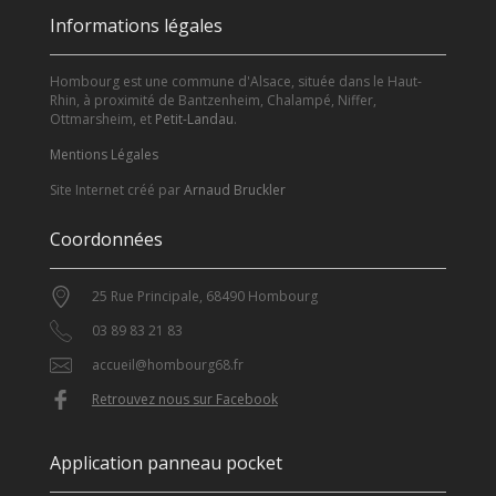
Informations légales
Hombourg est une commune d'Alsace, située dans le Haut-
Rhin, à proximité de Bantzenheim, Chalampé, Niffer,
Ottmarsheim, et
Petit-Landau
.
Mentions Légales
Site Internet créé par
Arnaud Bruckler
Coordonnées
25 Rue Principale, 68490 Hombourg
03 89 83 21 83
accueil@hombourg68.fr
Retrouvez nous sur Facebook
Application panneau pocket